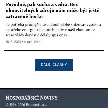
Povodně, pak sucha a vedra. Bez
obnovitelných zdrojů nám může být ještě
zatraceně horko
Je potřeba promyšleně a dlouhodobě snižovat vysokou
spotřebu energie a fosilních paliv v naší ekonomice.
Naše vlády doposud dělaly spíš opak.
18. 8. 2013 ▪ 4 min. čtení
DALŠÍ ČLÁNKY
©
1996-2026
Economia, a.s.