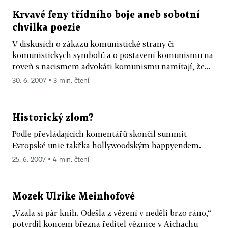
Krvavé feny třídního boje aneb sobotní
chvilka poezie
V diskusích o zákazu komunistické strany či
komunistických symbolů a o postavení komunismu na
roveň s nacismem advokáti komunismu namítají, že...
30. 6. 2007 ▪ 3 min. čtení
Historický zlom?
Podle převládajících komentářů skončil summit
Evropské unie takřka hollywoodským happyendem.
25. 6. 2007 ▪ 4 min. čtení
Mozek Ulrike Meinhofové
„Vzala si pár knih. Odešla z vězení v neděli brzo ráno,“
potvrdil koncem března ředitel věznice v Aichachu