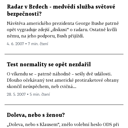
Radar v Brdech - medvědí služba světové
bezpečnosti?
Návštěva amerického prezidenta George Bushe patrně
opět vygraduje zdejší „diskusi“ o radaru. Ostatně kvůli
němu, na jeho podporu, Bush přijíždí.
4. 6. 2007 ▪ 7 min. čtení
Test normality se opět nezdařil
O víkendu se – patrně náhodně – sešly dvě události.
Dlouho očekávaný test americké protiraketové obrany
skončil neúspěchem, neb cvičná...
28. 5. 2007 ▪ 5 min. čtení
Doleva, nebo s ženou?
„Doleva, nebo s Klausem“, znělo volební heslo ODS při