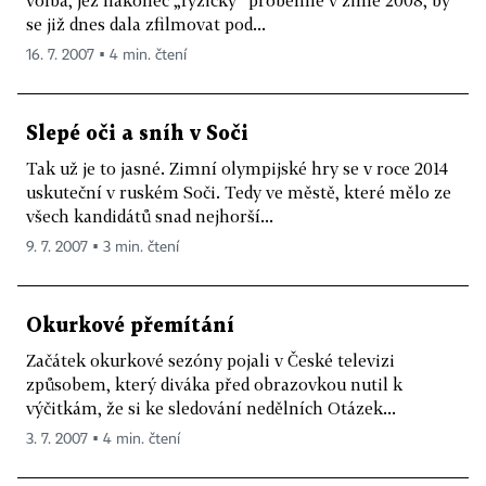
volba, jež nakonec „fyzicky“ proběhne v zimě 2008, by
se již dnes dala zfilmovat pod...
16. 7. 2007 ▪ 4 min. čtení
Slepé oči a sníh v Soči
Tak už je to jasné. Zimní olympijské hry se v roce 2014
uskuteční v ruském Soči. Tedy ve městě, které mělo ze
všech kandidátů snad nejhorší...
9. 7. 2007 ▪ 3 min. čtení
Okurkové přemítání
Začátek okurkové sezóny pojali v České televizi
způsobem, který diváka před obrazovkou nutil k
výčitkám, že si ke sledování nedělních Otázek...
3. 7. 2007 ▪ 4 min. čtení