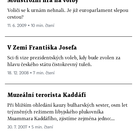
Monstrózní hra na volby
Voliči se k urnám nehnali. Je již europarlament slepou
cestou?
11. 6. 2009 ▪ 10 min. čtení
V Zemi Františka Josefa
Sci-fi vize prezidentských voleb, kdy bude zvolen za
hlavu českého státu čistokrevný tuleň.
18. 12. 2008 ▪ 7 min. čtení
Muzeální terorista Kaddáfí
Při bližším ohledání kauzy bulharských sester, osm let
trýzněných režimem libyjského plukovníka
Muammara Kaddáfího, zjistíme zejména jedno:...
30. 7. 2007 ▪ 5 min. čtení